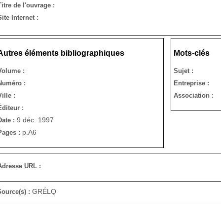
Titre de l'ouvrage :
Site Internet :
Autres éléments bibliographiques
Mots-clés
Volume :
Sujet :
Numéro :
Entreprise :
Ville :
Association :
Éditeur :
9 déc. 1997
Date :
p.A6
Pages :
Adresse URL :
GRÉLQ
Source(s) :