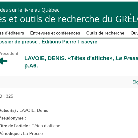
des sur le livre au Québec
s et outils de recherche du GRÉ
s d'éditeurs
Entrevues et conférences
Outils de recherche
Ouv
ssier de presse : Éditions Pierre Tisseyre
Précédent
LAVOIE, DENIS
. «Têtes d'affiche»,
La Pres
p.A6.
Si
325
ID :
LAVOIE, Denis
Auteur(s) :
Pseudonyme :
Têtes d'affiche
Titre de l'article :
La Presse
Périodique :