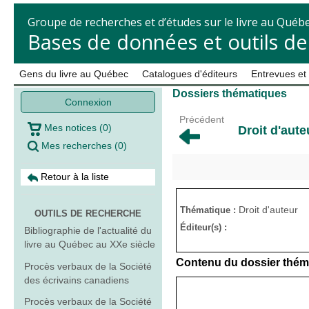
Groupe de recherches et d’études sur le livre au Québ
Bases de données et outils d
Gens du livre au Québec
Catalogues d'éditeurs
Entrevues et
Dossiers thématiques
Connexion
Précédent
Mes notices
(
0
)
Droit d'aute
Mes recherches
(
0
)
Retour à la liste
Droit d'auteur
Thématique :
OUTILS DE RECHERCHE
Éditeur(s) :
Bibliographie de l'actualité du
livre au Québec au XXe siècle
Contenu du dossier thém
Procès verbaux de la Société
des écrivains canadiens
Procès verbaux de la Société