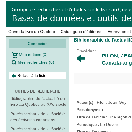
Groupe de recherches et d’études sur le livre au Québ
Bases de données et outils d
Gens du livre au Québec
Catalogues d'éditeurs
Entrevues et
Bibliographie de l'actuali
Connexion
Précédent
Mes notices
(
0
)
PILON, JE
Mes recherches
(
0
)
Canada-ang
Retour à la liste
OUTILS DE RECHERCHE
Bibliographie de l'actualité du
Pilon, Jean-Guy
Auteur(s) :
livre au Québec au XXe siècle
Pseudonyme :
Procès verbaux de la Société
Une leçon d'
Titre de l'article :
des écrivains canadiens
Le Devoir
Périodique :
Procès verbaux de la Société
Titre de l'ouvrage :