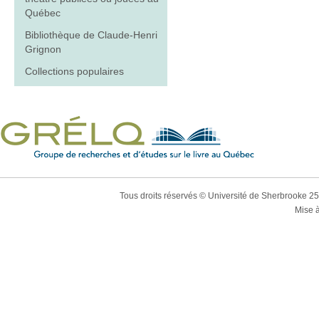
Québec
Bibliothèque de Claude-Henri
Grignon
Collections populaires
Tous droits réservés © Université de Sherbrooke 2
Mise à