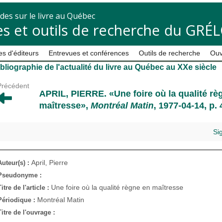
des sur le livre au Québec
s et outils de recherche du GRÉ
s d'éditeurs
Entrevues et conférences
Outils de recherche
Ouv
bliographie de l'actualité du livre au Québec au XXe siècle
Précédent
APRIL, PIERRE
. «Une foire où la qualité r
maîtresse»,
Montréal Matin
, 1977-04-14, p. 
Si
April, Pierre
Auteur(s) :
Pseudonyme :
Une foire où la qualité règne en maîtresse
Titre de l'article :
Montréal Matin
Périodique :
Titre de l'ouvrage :