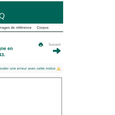
LQ
rages de référence
Corpus
Suivant
ègne en
43.
gnaler une erreur avec cette notice