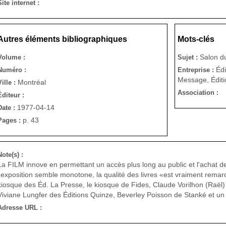
Site internet :
Autres éléments bibliographiques
Mots-clés
Salon du
Volume :
Sujet :
Édi
Numéro :
Entreprise :
Message, Éditi
Montréal
Ville :
Association :
Éditeur :
1977-04-14
Date :
p. 43
Pages :
Note(s) :
La FILM innove en permettant un accès plus long au public et l'achat de 
l'exposition semble monotone, la qualité des livres «est vraiment rema
kiosque des Éd. La Presse, le kiosque de Fides, Claude Vorilhon (Raël
Viviane Lungfer des Éditions Quinze, Beverley Poisson de Stanké et un
Adresse URL :