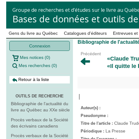
Groupe de recherches et d’études sur le livre au Québ
Bases de données et outils d
Gens du livre au Québec
Catalogues d'éditeurs
Entrevues et
Bibliographie de l'actuali
Connexion
Précédent
Mes notices
(
0
)
«Claude Tru
Mes recherches
(
0
)
«Il quitte 
Retour à la liste
OUTILS DE RECHERCHE
Bibliographie de l'actualité du
Auteur(s) :
livre au Québec au XXe siècle
Pseudonyme :
Procès verbaux de la Société
Claude Trude
Titre de l'article :
des écrivains canadiens
La Presse
Périodique :
Procès verbaux de la Société
Titre de l'ouvrage :