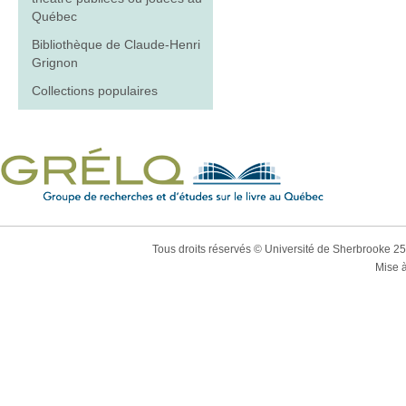
Québec
Bibliothèque de Claude-Henri
Grignon
Collections populaires
Tous droits réservés © Université de Sherbrooke 2
Mise à