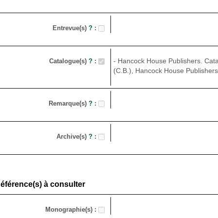
Entrevue(s)
?
:
- Hancock House Publishers. Cata
Catalogue(s)
?
:
(C.B.), Hancock House Publishers, 
Remarque(s)
?
:
Archive(s)
?
:
éférence(s) à consulter
Monographie(s) :