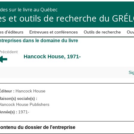
des sur le livre au Québec
s et outils de recherche du GRÉ
s d'éditeurs
Entrevues et conférences
Outils de recherche
Ouv
treprises dans le domaine du livre
Précédent
Hancock House, 1971-
Si
Hancock House
Éditeur :
Raison(s) sociale(s) :
Hancock House Publishers
1971-
Année(s) :
ontenu du dossier de l'entreprise