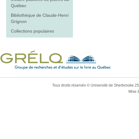
Québec
Bibliothèque de Claude-Henri
Grignon
Collections populaires
Tous droits réservés © Université de Sherbrooke 2
Mise à