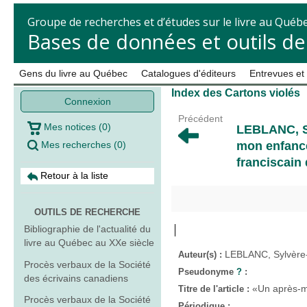
Groupe de recherches et d’études sur le livre au Québ
Bases de données et outils d
Gens du livre au Québec
Catalogues d'éditeurs
Entrevues et
Index des Cartons violés
Connexion
Précédent
Mes notices
(
0
)
LEBLANC, S
Mes recherches
(
0
)
mon enfance
franciscain
Retour à la liste
OUTILS DE RECHERCHE
Bibliographie de l'actualité du
livre au Québec au XXe siècle
LEBLANC, Sylvère-
Auteur(s) :
Procès verbaux de la Société
Pseudonyme
?
:
des écrivains canadiens
«Un après-m
Titre de l'article :
Procès verbaux de la Société
Périodique :