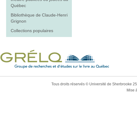
Québec
Bibliothèque de Claude-Henri
Grignon
Collections populaires
Tous droits réservés © Université de Sherbrooke 2
Mise à