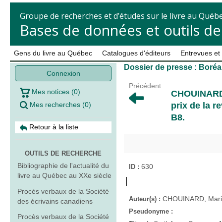
Groupe de recherches et d’études sur le livre au Québ
Bases de données et outils d
Gens du livre au Québec
Catalogues d'éditeurs
Entrevues et
Dossier de presse : Boréa
Connexion
Précédent
Mes notices
(
0
)
CHOUINARD
Mes recherches
(
0
)
prix de la 
B8.
Retour à la liste
OUTILS DE RECHERCHE
Bibliographie de l'actualité du
630
ID :
livre au Québec au XXe siècle
Procès verbaux de la Société
CHOUINARD, Mari
Auteur(s) :
des écrivains canadiens
Pseudonyme :
Procès verbaux de la Société