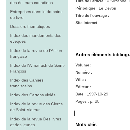
« Suzanne Ja
Titre de l'article :
des éditeurs canadiens
Le Devoir
Périodique :
Entreprises dans le domaine
Titre de l'ouvrage :
du livre
Site Internet :
Dossiers thématiques
Index des mandements des
évêques
Index de la revue de l'Action
Autres éléments bibliog
française
Index de l'Almanach de Saint-
Volume :
François
Numéro :
Ville :
Index des Cahiers
franciscains
Éditeur :
1997-10-29
Date :
Index des Cartons violés
p. B8
Pages :
Index de la revue des Clercs
de Saint-Viateur
Index de la revue Des livres
Mots-clés
et des jeunes