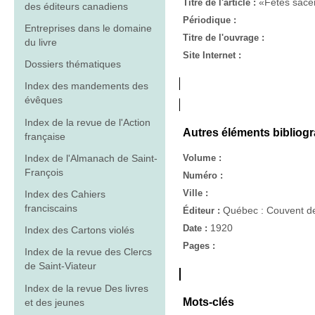
«Fêtes sace
Titre de l'article :
des éditeurs canadiens
Périodique :
Entreprises dans le domaine
Titre de l'ouvrage :
du livre
Site Internet :
Dossiers thématiques
Index des mandements des
évêques
Index de la revue de l'Action
Autres éléments bibliog
française
Index de l'Almanach de Saint-
Volume :
François
Numéro :
Ville :
Index des Cahiers
franciscains
Québec : Couvent de
Éditeur :
1920
Date :
Index des Cartons violés
Pages :
Index de la revue des Clercs
de Saint-Viateur
Index de la revue Des livres
Mots-clés
et des jeunes