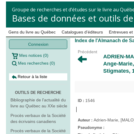
Groupe de recherches et d’études sur le livre au Québ
Bases de données et outils d
Gens du livre au Québec
Catalogues d'éditeurs
Entrevues et
Index de l'Almanach de Sa
Connexion
Précédent
Mes notices
(
0
)
ADRIEN-MAR
Mes recherches
(
0
)
Ange-Marie,
Stigmates, 
Retour à la liste
OUTILS DE RECHERCHE
Bibliographie de l'actualité du
1546
ID :
livre au Québec au XXe siècle
Procès verbaux de la Société
Adrien-Marie, [MALO]
Auteur :
des écrivains canadiens
Pseudonyme :
Procès verbaux de la Société