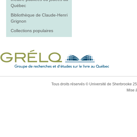
Québec
Bibliothèque de Claude-Henri
Grignon
Collections populaires
Tous droits réservés © Université de Sherbrooke 2
Mise à