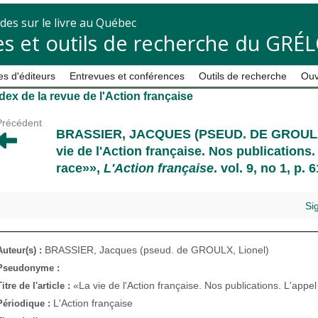
des sur le livre au Québec
s et outils de recherche du GRÉ
s d'éditeurs
Entrevues et conférences
Outils de recherche
Ouv
dex de la revue de l'Action française
Précédent
BRASSIER, JACQUES (PSEUD. DE GROULX
vie de l'Action française. Nos publications.
race»»,
L'Action française
. vol. 9, no 1, p.
Si
BRASSIER, Jacques (pseud. de GROULX, Lionel)
Auteur(s) :
Pseudonyme :
«La vie de l'Action française. Nos publications. L'appel
Titre de l'article :
L'Action française
Périodique :