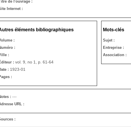
Titre de l'ouvrage :
Site Internet :
Autres éléments bibliographiques
Mots-clés
Volume :
Sujet :
Numéro :
Entreprise :
Ville :
Association :
vol. 9, no 1, p. 61-64
Éditeur :
1923-01
Date :
Pages :
---
Notes :
Adresse URL :
Sources :