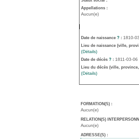
Statut social :
Appellations :
Aucun(e)
1810-03
Date de naissance
?
:
Lieu de naissance (ville, prov
(Détails)
1811-03-06 
Date de décès
?
:
Lieu du décès (ville, province
(Détails)
FORMATION(S) :
Aucun(e)
RELATION(S) INTERPERSONNE
Aucun(e)
ADRESSE(S) :