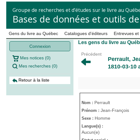
Groupe de recherches et d’études sur le livre au Québ
Bases de données et outils d
Gens du livre au Québec
Catalogues d'éditeurs
Entrevues et
Les gens du livre au Qué
Connexion
Précédent
Mes notices
(
0
)
Perrault, J
Mes recherches
(
0
)
1810-03-10 a
Retour à la liste
Perrault
Nom :
Jean-François
Prénom :
Homme
Sexe :
Langue(s) :
Aucun(e)