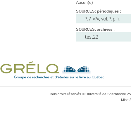
Aucun(e)
SOURCES: périodiques :
?
,
?
. «?», vol. ?, p. ?.
SOURCES: archives :
test22
Tous droits réservés © Université de Sherbrooke 2
Mise à