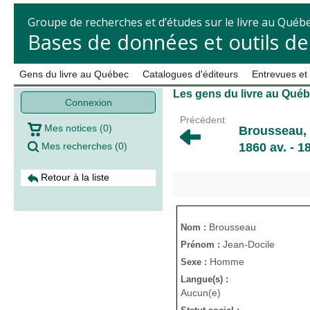
Groupe de recherches et d’études sur le livre au Québ
Bases de données et outils d
Gens du livre au Québec
Catalogues d'éditeurs
Entrevues et
Les gens du livre au Qué
Connexion
Précédent
Mes notices
(
0
)
Brousseau, 
Mes recherches
(
0
)
1860 av. - 1
Retour à la liste
Brousseau
Nom :
Jean-Docile
Prénom :
Homme
Sexe :
Langue(s) :
Aucun(e)