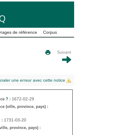
LQ
rages de référence
Corpus
Suivant
gnaler une erreur avec cette notice
1672-02-29
nce
?
:
ce (ville, province, pays) :
1731-03-20
?
:
ille, province, pays) :