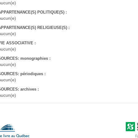
Aucun(e)
APPARTENANCE(S) POLITIQUE(S) :
Aucun(e)
APPARTENANCE(S) RELIGIEUSE(S) :
Aucun(e)
VIE ASSOCIATIVE :
Aucun(e)
SOURCES: monographies :
Aucun(e)
SOURCES: périodiques :
Aucun(e)
SOURCES: archives :
Aucun(e)
F