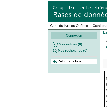
Groupe de recherches et d’étu
Bases de donnée
Gens du livre au Québec
Catalogue
Le
Connexion
Mes notices
(
0
)
Mes recherches
(
0
)
Retour à la liste