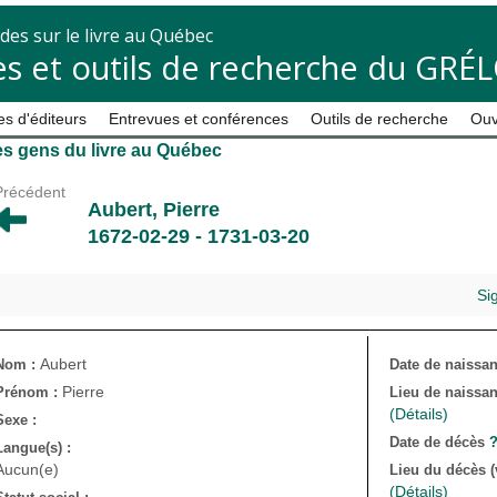
des sur le livre au Québec
s et outils de recherche du GRÉ
s d'éditeurs
Entrevues et conférences
Outils de recherche
Ouv
s gens du livre au Québec
Précédent
Aubert, Pierre
1672-02-29 - 1731-03-20
Si
Aubert
Nom :
Date de naissa
Pierre
Prénom :
Lieu de naissan
(Détails)
Sexe :
Date de décès
Langue(s) :
Aucun(e)
Lieu du décès (v
(Détails)