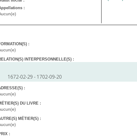
Statut social :
Appellations :
Aucun(e)
FORMATION(S) :
Aucun(e)
RELATION(S) INTERPERSONNELLE(S) :
1672-02-29 - 1702-09-20
ADRESSE(S) :
Aucun(e)
MÉTIER(S) DU LIVRE :
Aucun(e)
AUTRE(S) MÉTIER(S) :
Aucun(e)
PRIX :