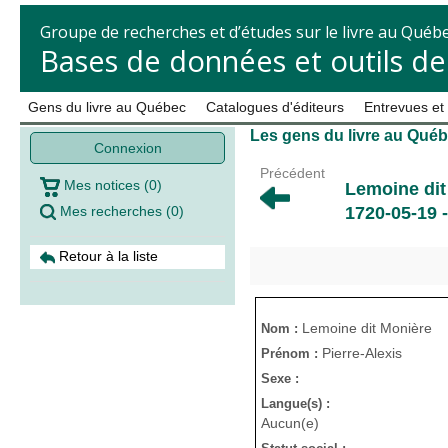
Groupe de recherches et d’études sur le livre au Québ
Bases de données et outils d
Gens du livre au Québec
Catalogues d'éditeurs
Entrevues et
Les gens du livre au Qué
Connexion
Précédent
Mes notices
(
0
)
Lemoine dit
Mes recherches
(
0
)
1720-05-19 -
Retour à la liste
Lemoine dit Monière
Nom :
Pierre-Alexis
Prénom :
Sexe :
Langue(s) :
Aucun(e)