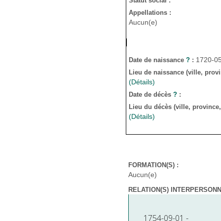
Statut social :
Appellations :
Aucun(e)
1720-0
Date de naissance
?
:
Lieu de naissance (ville, prov
(Détails)
Date de décès
?
:
Lieu du décès (ville, province
(Détails)
FORMATION(S) :
Aucun(e)
RELATION(S) INTERPERSONNE
1754-09-01 -