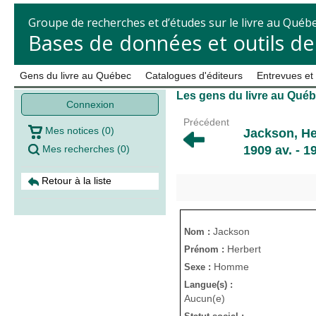
Groupe de recherches et d’études sur le livre au Québ
Bases de données et outils d
Gens du livre au Québec
Catalogues d'éditeurs
Entrevues et
Les gens du livre au Qué
Connexion
Précédent
Mes notices
(
0
)
Jackson, He
Mes recherches
(
0
)
1909 av. - 1
Retour à la liste
Jackson
Nom :
Herbert
Prénom :
Homme
Sexe :
Langue(s) :
Aucun(e)