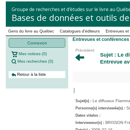
Groupe de recherches et d’études sur le livre au Québ
Bases de données et outils d
Gens du livre au Québec
Catalogues d'éditeurs
Entrevues et
Entrevues et conférences
Connexion
Précédent
Mes notices
(
0
)
Sujet : Le 
Mes recherches
(
0
)
Entrevue av
Retour à la liste
Le diffuseur Flamma
Sujet(s) :
Si
Personne(s) interviewée(s) :
Dates vitales :
BRISSON Fré
Intervieweur(s) :
2006-02-16
Date(s) :