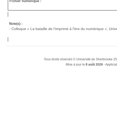
Fichier numérique :
Note(s) :
- Colloque « La bataille de l'imprimé à l'ère du numérique », Un
Tous droits réservés © Université de Sherbrooke 2
Mise à jour le
8 août 2026
- Applicat