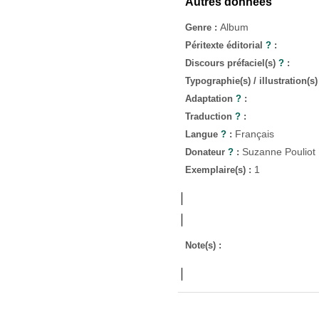
Autres données
Album
Genre :
Péritexte éditorial
?
:
Discours préfaciel(s)
?
:
Typographie(s) / illustration(s
Adaptation
?
:
Traduction
?
:
Français
Langue
?
:
Suzanne Pouliot
Donateur
?
:
1
Exemplaire(s) :
Note(s) :