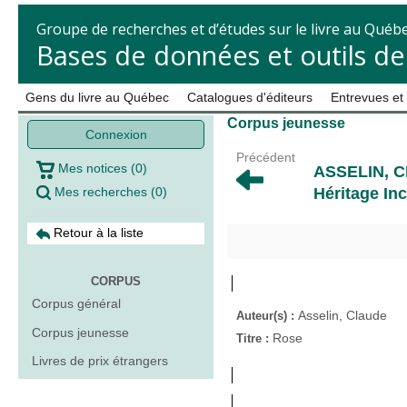
Groupe de recherches et d’études sur le livre au Québ
Bases de données et outils d
Gens du livre au Québec
Catalogues d'éditeurs
Entrevues et
Corpus jeunesse
Connexion
Précédent
Mes notices
(
0
)
ASSELIN, 
Mes recherches
(
0
)
Héritage Inc
Retour à la liste
CORPUS
Corpus général
Asselin, Claude
Auteur(s) :
Corpus jeunesse
Rose
Titre :
Livres de prix étrangers