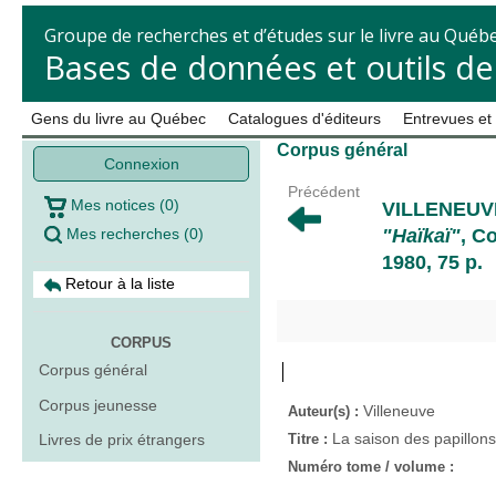
Groupe de recherches et d’études sur le livre au Québ
Bases de données et outils d
Gens du livre au Québec
Catalogues d'éditeurs
Entrevues et
Corpus général
Connexion
Précédent
Mes notices
(
0
)
VILLENEUV
Mes recherches
(
0
)
"Haïkaï"
, C
1980, 75 p.
Retour à la liste
CORPUS
Corpus général
Corpus jeunesse
Villeneuve
Auteur(s) :
La saison des papillons
Livres de prix étrangers
Titre :
Numéro tome / volume :