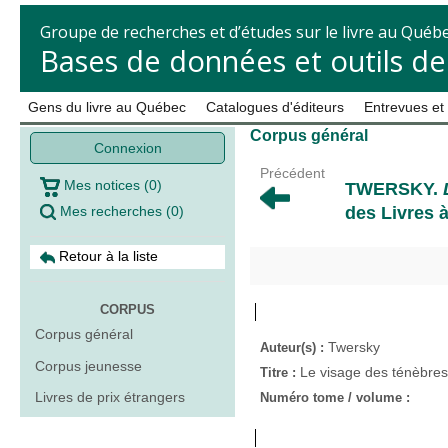
Groupe de recherches et d’études sur le livre au Québ
Bases de données et outils d
Gens du livre au Québec
Catalogues d'éditeurs
Entrevues et
Corpus général
Connexion
Précédent
Mes notices
(
0
)
TWERSKY
.
Mes recherches
(
0
)
des Livres à
Retour à la liste
CORPUS
Corpus général
Twersky
Auteur(s) :
Corpus jeunesse
Le visage des ténèbre
Titre :
Livres de prix étrangers
Numéro tome / volume :