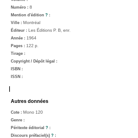
8
Numéro :
Mention d'édition
?
:
Montréal
Ville :
Les Éditions P. B, enr.
Éditeur :
1964
Année :
122 p.
Pages :
Tirage :
Copyright / Dépôt légal :
ISBN :
ISSN :
Autres données
Mono 120
Cote :
Genre :
Péritexte éditorial
?
:
Discours préfaciel(s)
?
: