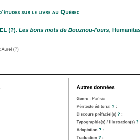
'études sur le livre au Québec
L (?)
.
Les bons mots de Bouznou-l'ours
, Humanitas
 Aurel (?)
s
Autres données
Poésie
Genre :
Péritexte éditorial
?
:
Discours préfaciel(s)
?
:
Typographie(s) / illustration(s)
?
Adaptation
?
:
Traduction
?
: