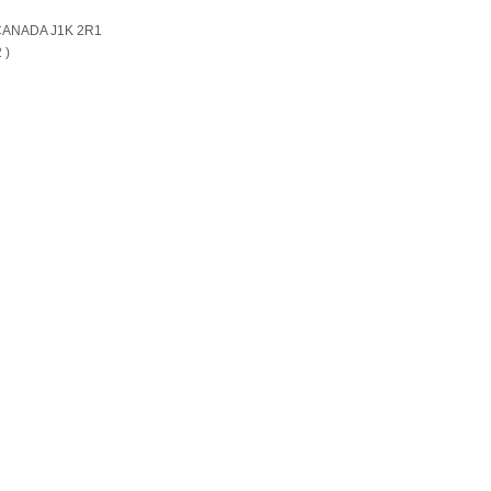
c) CANADA J1K 2R1
 )